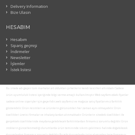
Delivery Information
Bize Ulasin
HESABIM
Hesabım
Sipariş geçmişi
İndirmeler
Newsletter
İşlemler
İstek listesi
Bu sitede adı geçen tüm markalar ait oldukları şirketlerin kendi tescilleri altındadır.Sadece
ürün uyumluluk listesi içeriğinde bilgi verme amaçlı kullanılmıştır.Web sayfamızdaki fiyatlar
sadece online siparişler için geçerlidir,web sayfamız ve mağaza satış fiyatlarımız farklılık
gösterebilir.Ürün resimleri ve ürünlerin görünümleri her zaman aynı olmayabilir.Ürün
özellikleri üretici firmalar ve ithalatçılardan alınmaktadır.Ürünlerin sitedeki özellikleri ile
gerçekteki özelliklerinde meydana gelebilecek farklılıklardan firmamız sorumlu değildir.Ürün
stokların güncellenmediği durumlarda ürün temininde sıkıntı çekilmesi halinde doğabilecek
durumlardan firmamız sorumlu değildir.Bu gibi durumlarda ürün alımından önce firmamızı