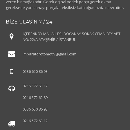
veren bir mağazadır. Gerek orjinal yedek parça gerek çıkma
gereksede yan sanayi parçalar eksiksiz kataloğumuzda mevcuttur.
BIZE ULASIN 7 / 24
İÇERENKÖY MAHALLESİ DOĞANAY SOKAK CEMALBEY APT.
NO: 22/A ATAŞEHİR / İSTANBUL
imparatorotomotiv
@gmail.com
0536 650 86 93
0216 572 63 12
0216 572 62 89
0536 650 86 93
0216 572 63 12