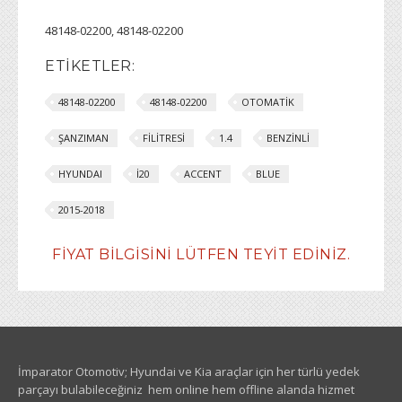
48148-02200, 48148-02200
ETIKETLER:
48148-02200
48148-02200
OTOMATİK
ŞANZIMAN
FİLİTRESİ
1.4
BENZİNLİ
HYUNDAI
İ20
ACCENT
BLUE
2015-2018
FIYAT BILGISINI LÜTFEN TEYIT EDINIZ.
İmparator Otomotiv; Hyundai ve Kia araçlar için her türlü yedek
parçayı bulabileceğiniz hem online hem offline alanda hizmet