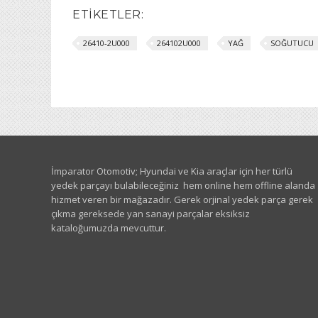
ETIKETLER:
26410-2U000
264102U000
YAĞ
SOĞUTUCU
İmparator Otomotiv; Hyundai ve Kia araçlar için her türlü
yedek parçayı bulabileceğiniz hem online hem offline alanda
hizmet veren bir mağazadır. Gerek orjinal yedek parça gerek
çıkma gereksede yan sanayi parçalar eksiksiz
kataloğumuzda mevcuttur.