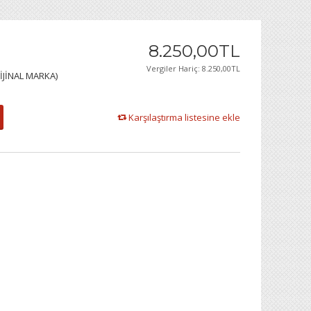
8.250
,
00
TL
Vergiler Hariç:
8.250,00TL
İJİNAL MARKA)
Karşılaştırma listesine ekle