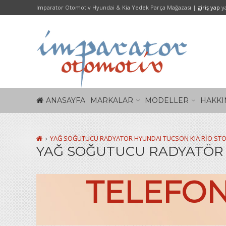
Imparator Otomotiv Hyundai & Kia Yedek Parça Mağazası |
giriş yap
y
ANASAYFA
MARKALAR
MODELLER
HAKKI
YAĞ SOĞUTUCU RADYATÖR HYUNDAI TUCSON KIA RİO STO
YAĞ SOĞUTUCU RADYATÖR H
TELEFON 