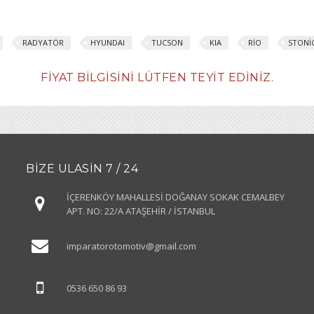
RADYATÖR
HYUNDAI
TUCSON
KIA
RİO
STONİ
FIYAT BILGISINI LÜTFEN TEYIT EDINIZ.
BIZE ULASIN 7 / 24
İÇERENKÖY MAHALLESİ DOĞANAY SOKAK CEMALBEY
APT. NO: 22/A ATAŞEHİR / İSTANBUL
imparatorotomotiv
@gmail.com
0536 650 86 93