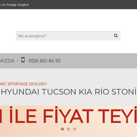
a da
hesap oluştur
.
MIZDA
0536 650 86 93
NİC SPORTAGE 2016-2021
YUNDAI TUCSON KIA RİO STONİC
ILE FIYAT TEY