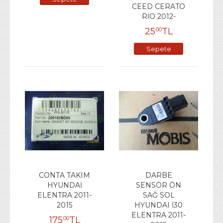
CEED CERATO
Ekle
RİO 2012-
25
TL
00
Sepete
Ekle
CONTA TAKIM
DARBE
HYUNDAİ
SENSÖR ÖN
ELENTRA 2011-
SAĞ SOL
2015
HYUNDAI İ30
ELENTRA 2011-
175
TL
00