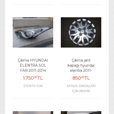
Çıkma HYUNDAI
Çıkma jant
ELENTRA SOL
kapağı hyundai
FAR 2011-2014
elentra 2011-
1.750
TL
850
TL
00
00
STOKTA YOK
SATILDI, EMSALLERİ
İÇİN ARAYIN