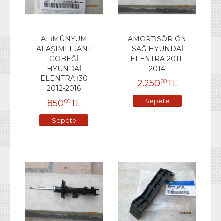
ALİMÜNYUM
AMORTİSÖR ÖN
ALAŞIMLI JANT
SAĞ HYUNDAİ
GÖBEĞİ
ELENTRA 2011-
HYUNDAİ
2014
ELENTRA İ30
2.250
TL
00
2012-2016
Sepete
850
TL
00
Ekle
Sepete
Ekle