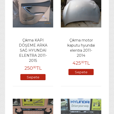
Çıkma KAPI
Çıkma motor
DÖŞEME ARKA
kaputu hyundai
SAĞ HYUNDAİ
elentra 2011-
ELENTRA 2011-
2014
2015
425
TL
00
250
TL
00
Sepete
Sepete
Ekle
Ekle