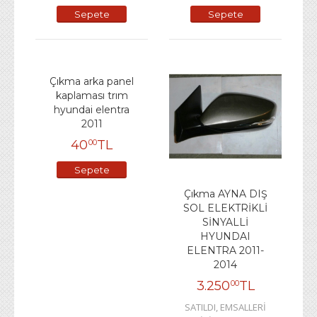
Sepete
Sepete
Ekle
Ekle
Çıkma arka panel
kaplaması trım
hyundai elentra
2011
40
TL
00
Sepete
Ekle
Çıkma AYNA DIŞ
SOL ELEKTRİKLİ
SİNYALLİ
HYUNDAI
ELENTRA 2011-
2014
3.250
TL
00
SATILDI, EMSALLERİ