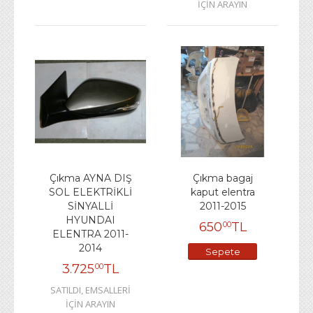
İÇİN ARAYIN
Çıkma AYNA DIŞ
Çıkma bagaj
SOL ELEKTRİKLİ
kaput elentra
SİNYALLİ
2011-2015
HYUNDAI
650
TL
00
ELENTRA 2011-
2014
Sepete
3.725
TL
00
Ekle
SATILDI, EMSALLERİ
İÇİN ARAYIN