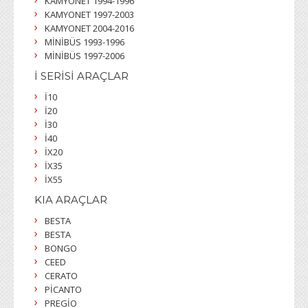
KAMYONET 1994-1996
KAMYONET 1997-2003
KAMYONET 2004-2016
MİNİBÜS 1993-1996
MİNİBÜS 1997-2006
İ SERİSİ ARAÇLAR
İ10
İ20
İ30
İ40
İX20
İX35
İX55
KIA ARAÇLAR
BESTA
BESTA
BONGO
CEED
CERATO
PİCANTO
PREGİO