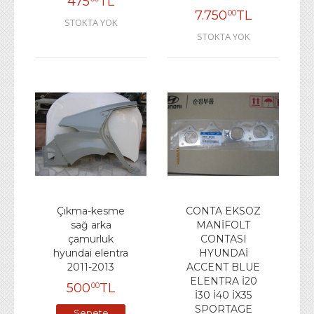
475
TL
7.750
TL
00
STOKTA YOK
STOKTA YOK
Çıkma-kesme
CONTA EKSOZ
sağ arka
MANİFOLT
çamurluk
CONTASI
hyundai elentra
HYUNDAİ
2011-2013
ACCENT BLUE
ELENTRA İ20
500
TL
00
İ30 İ40 İX35
SPORTAGE
Sepete