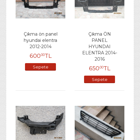
Çıkma ön panel
Çıkma ÖN
hyundai elentra
PANEL
2012-2014
HYUNDAI
ELENTRA 2014-
600
TL
00
2016
Sepete
650
TL
00
Ekle
Sepete
Ekle