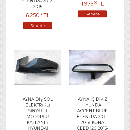
ELENTRA 2012-
1.975
TL
00
2015
Sepete
6.250
TL
00
Ekle
Sepete
Ekle
AYNA DIŞ SOL
AYNA İÇ DİKİZ
ELEKTRİKLİ
HYUNDAI
SİNYALLİ
ACCENT BLUE
MOTORLU
ELENTRA 2011-
KATLANIR
2018 KONA
HYUNDAİ
CEED İ20 2015-