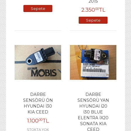
2015
Sepete
2.350
TL
00
Ekle
Sepete
Ekle
DARBE
DARBE
SENSÖRÜ ÖN
SENSÖRÜ YAN
HYUNDAI İ30
HYUNDAİ İ20
KIA CEED
İ30 BLUE
ELENTRA İX20
1.100
TL
00
SONATA KIA
STOKTA YOK
CEED