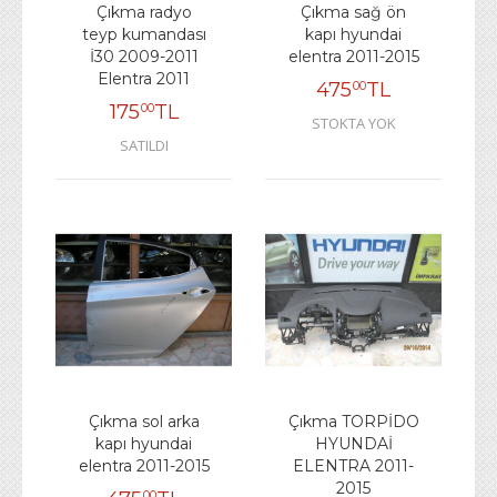
Çıkma radyo
Çıkma sağ ön
teyp kumandası
kapı hyundai
İ30 2009-2011
elentra 2011-2015
Elentra 2011
475
TL
00
175
TL
00
STOKTA YOK
SATILDI
Çıkma sol arka
Çıkma TORPİDO
kapı hyundai
HYUNDAİ
elentra 2011-2015
ELENTRA 2011-
2015
00