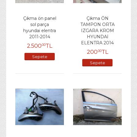
Çıkma ön panel
Çıkma ÖN
sol parça
TAMPON ORTA
hyundai elentra
IZGARA KROM
2011-2014
HYUNDAİ
ELENTRA 2014
2.500
TL
00
200
TL
00
Sepete
Sepete
Ekle
Ekle