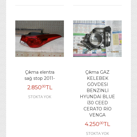
Çıkma elentra
Çıkma GAZ
sağ stop 2011-
KELEBEK
GÖVDESİ
2.850
TL
00
BENZİNLİ
STOKTA YOK
HYUNDAİ BLUE
İ30 CEED
CERATO RİO
VENGA
4.250
TL
00
STOKTA YOK