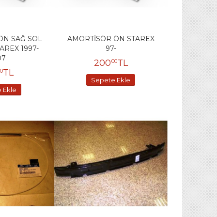
ÖN SAĞ SOL
AMORTİSÖR ÖN STAREX
AREX 1997-
97-
07
200
TL
00
TL
0
Sepete Ekle
 Ekle