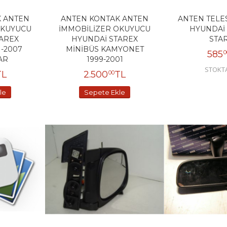
K ANTEN
ANTEN KONTAK ANTEN
ANTEN TELE
OKUYUCU
İMMOBİLİZER OKUYUCU
HYUNDAİ
AREX
HYUNDAİ STAREX
STA
1-2007
MİNİBÜS KAMYONET
585
0
AR
1999-2001
STOKT
TL
2.500
TL
00
le
Sepete Ekle