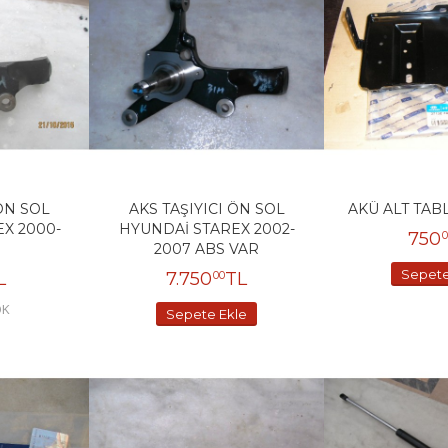
 ÖN SOL
AKS TAŞIYICI ÖN SOL
AKÜ ALT TAB
X 2000-
HYUNDAİ STAREX 2002-
750
0
2007 ABS VAR
Sepete
L
7.750
TL
00
OK
Sepete Ekle