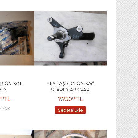
R ÖN SOL
AKS TAŞIYICI ÖN SAĞ
REX
STAREX ABS VAR
TL
7.750
TL
00
00
A YOK
Sepete Ekle