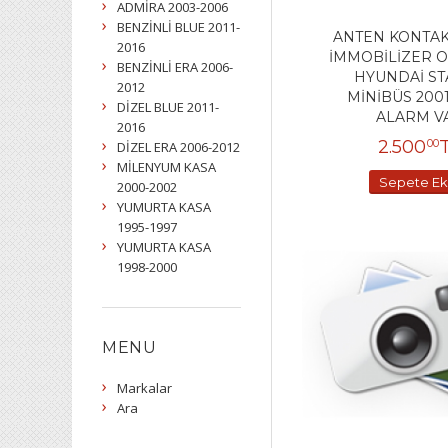
ADMİRA 2003-2006
BENZİNLİ BLUE 2011-
ANTEN KONTA
2016
İMMOBİLİZER 
BENZİNLİ ERA 2006-
HYUNDAİ ST
2012
MİNİBÜS 200
DİZEL BLUE 2011-
ALARM V
2016
2.500
00
DİZEL ERA 2006-2012
MİLENYUM KASA
Sepete Ek
2000-2002
YUMURTA KASA
1995-1997
YUMURTA KASA
1998-2000
MENU
Markalar
Ara