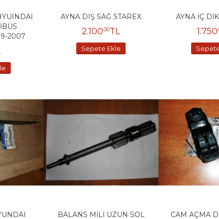
HYUINDAİ
AYNA DIŞ SAĞ STAREX
AYNA İÇ Dİ
İBÜS
2.100
TL
1.750
00
9-2007
Sepete Ekle
Sepete
L
le
HYUNDAI
BALANS MİLİ UZUN SOL
CAM AÇMA D