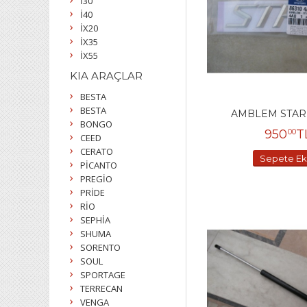
İ30
İ40
İX20
İX35
İX55
KIA ARAÇLAR
BESTA
BESTA
AMBLEM STARE
BONGO
950
T
00
CEED
CERATO
Sepete Ek
PİCANTO
PREGİO
PRİDE
RİO
SEPHİA
SHUMA
SORENTO
SOUL
SPORTAGE
TERRECAN
VENGA