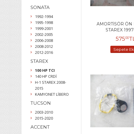
SONATA
1992-1994
1995-1998
AMORTİSÖR ÖN
1999-2001
STAREX 1997
2002-2005
575
T
00
2006-2008
2008-2012
Sepete Ek
2012-2016
STAREX
100 HP TCI
140 HP CRDİ
H-1 STAREX 2008-
2015
KAMYONET LİBERO
TUCSON
2003-2010
2015-2020
ACCENT