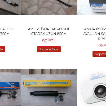
GAJ SOL
AMORTİSÖR BAGAJ SOL
AMORTİSÖR
 75CM
STAREX UZUN 85CM
AYAĞI ÖN S
STA
L
90
TL
00
175
0
le
Sepete Ekle
Sepete