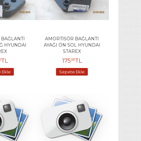
 BAĞLANTI
AMORTİSÖR BAĞLANTI
AĞ HYUNDAI
AYAĞI ÖN SOL HYUNDAI
REX
STAREX
TL
175
TL
0
00
 Ekle
Sepete Ekle