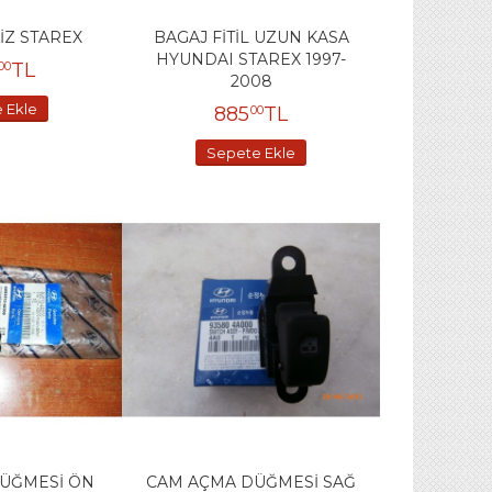
KİZ STAREX
BAGAJ FİTİL UZUN KASA
HYUNDAI STAREX 1997-
TL
00
2008
 Ekle
885
TL
00
Sepete Ekle
ÜĞMESİ ÖN
CAM AÇMA DÜĞMESİ SAĞ