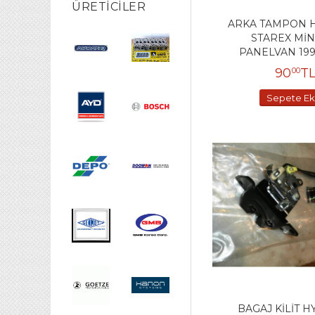
ÜRETICILER
ARKA TAMPON 
STAREX MİN
PANELVAN 199
90
T
00
Sepete Ek
BAGAJ KİLİT 