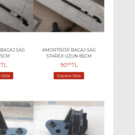
BAGAJ SAĞ
AMORTİSÖR BAGAJ SAĞ
75CM
STAREX UZUN 85CM
TL
90
TL
0
00
 Ekle
Sepete Ekle