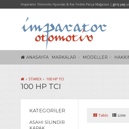
Imparator Otomotiv Hyundai & Kia Yedek Parça Mağazası |
giriş yap
y
ANASAYFA
MARKALAR
MODELLER
HAKKI
STAREX
100 HP TCI
100 HP TCI
KATEGORILER
Tablo
Liste
ASAHI SİLİNDİR
KAPAK