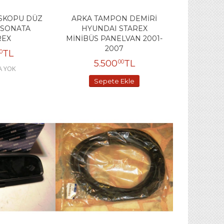
SKOPU DÜZ
ARKA TAMPON DEMİRİ
 SONATA
HYUNDAI STAREX
REX
MİNİBÜS PANELVAN 2001-
2007
TL
0
5.500
TL
00
A YOK
Sepete Ekle