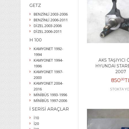
GETZ
BENZİNLİ 2003-2006
BENZİNLİ 2006-2011
DİZEL 2003-2006
DİZEL 2006-2011
H 100
KAMYONET 1992-
1994
KAMYONET 1994-
AKS TAŞIYICI
1996
HYUNDAİ STARE
KAMYONET 1997-
2007
2003
850
T
00
KAMYONET 2004-
2016
STOKTA Y
MİNİBÜS 1993-1996
MİNİBÜS 1997-2006
İ SERİSİ ARAÇLAR
İ10
İ20