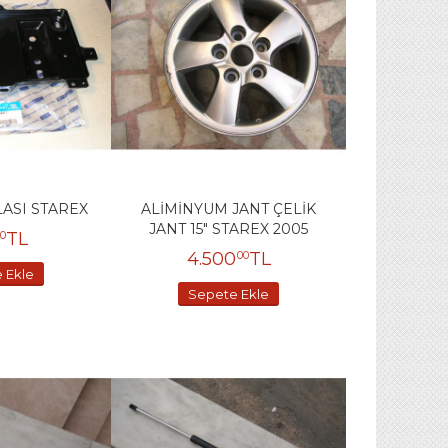
LASI STAREX
ALİMİNYUM JANT ÇELİK
JANT 15" STAREX 2005
TL
0
4.500
TL
00
 Ekle
Sepete Ekle