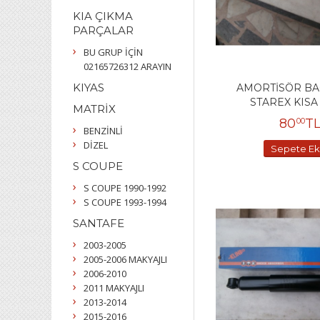
KIA ÇIKMA
PARÇALAR
BU GRUP İÇİN
02165726312 ARAYIN
KIYAS
AMORTİSÖR BA
STAREX KISA
MATRİX
80
T
00
BENZİNLİ
DİZEL
Sepete Ek
S COUPE
S COUPE 1990-1992
S COUPE 1993-1994
SANTAFE
2003-2005
2005-2006 MAKYAJLI
2006-2010
2011 MAKYAJLI
2013-2014
2015-2016