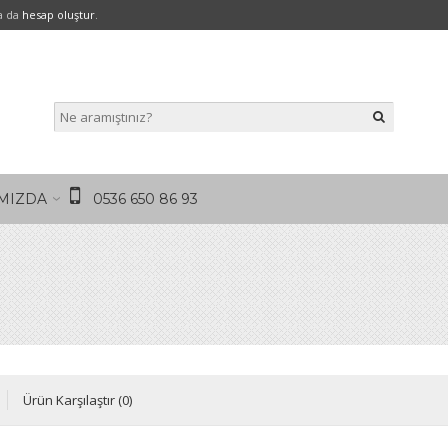
a da
hesap oluştur
.
MIZDA
0536 650 86 93
Ürün Karşılaştır (0)