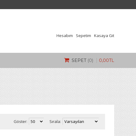
Hesabım
Sepetim
Kasaya Git
0
,
00
TL
SEPET
(0)
Göster:
Sırala: