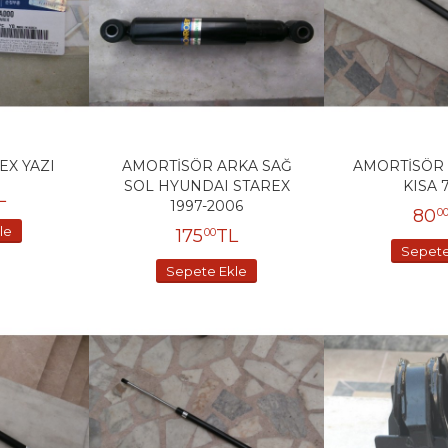
X YAZI
AMORTİSÖR ARKA SAĞ
AMORTİSÖR 
SOL HYUNDAI STAREX
KISA 
L
1997-2006
80
0
le
175
TL
00
Sepete
Sepete Ekle