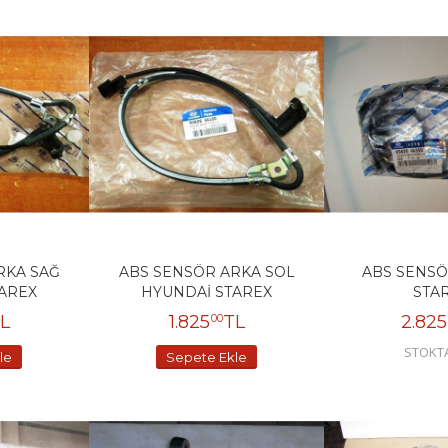
RKA SAĞ
ABS SENSÖR ARKA SOL
ABS SENSÖ
AREX
HYUNDAİ STAREX
STA
L
1.825
TL
2.825
00
STOKT
le
Sepete Ekle