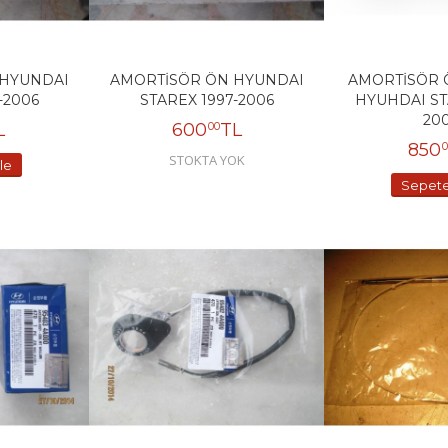
 HYUNDAI
AMORTİSÖR ÖN HYUNDAI
AMORTİSÖR 
-2006
STAREX 1997-2006
HYUHDAI ST
20
L
600
TL
00
850
0
STOKTA YOK
le
Sepete