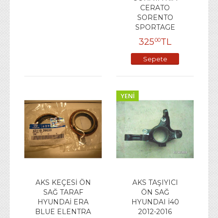
CERATO
SORENTO
SPORTAGE
325
TL
00
Sepete
Ekle
YENI
AKS KEÇESİ ÖN
AKS TAŞIYICI
SAĞ TARAF
ÖN SAĞ
HYUNDAİ ERA
HYUNDAI İ40
BLUE ELENTRA
2012-2016