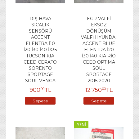
DIŞ HAVA
EGR VALFİ
SICALIK
EKSOZ
SENSÖRÜ
DÖNÜŞÜM
ACCENT
VALFİ HYUNDAİ
ELENTRA İ10
ACCENT BLUE
İ20 İ30 İ40 İX35
ELENTRA İ20
TUCSON KIA
İ30 İ40 KIA RİO
CEED CERATO
CEED OPTİMA
SORENTO
SOUL
SPORTAGE
SPORTAGE
SOUL VENGA
2015-2020
900
TL
12.750
TL
00
00
Sepete
Sepete
Ekle
Ekle
YENI