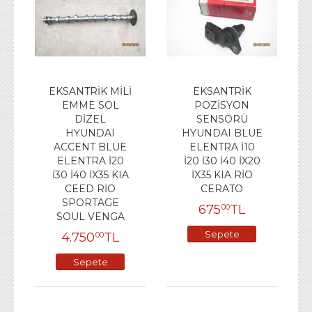
EKSANTRİK MİLİ
EKSANTRİK
EMME SOL
POZİSYON
DİZEL
SENSÖRÜ
HYUNDAI
HYUNDAI BLUE
ACCENT BLUE
ELENTRA İ10
ELENTRA İ20
İ20 İ30 İ40 İX20
İ30 İ40 İX35 KIA
İX35 KIA RİO
CEED RİO
CERATO
SPORTAGE
675
TL
00
SOUL VENGA
Sepete
4.750
TL
00
Ekle
Sepete
Ekle