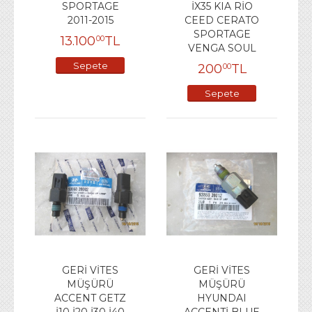
SPORTAGE
İX35 KIA RİO
2011-2015
CEED CERATO
SPORTAGE
13.100
TL
00
VENGA SOUL
Sepete
200
TL
00
Ekle
Sepete
Ekle
GERİ VİTES
GERİ VİTES
MÜŞÜRÜ
MÜŞÜRÜ
ACCENT GETZ
HYUNDAI
İ10 İ20 İ30 İ40
ACCENTİ BLUE