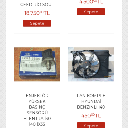
4.500
TL
00
CEED RİO SOUL
Sepete
18.750
TL
00
Ekle
Sepete
Ekle
ENJEKTÖR
FAN KOMPLE
YÜKSEK
HYUNDAİ
BASINÇ
BENZİNLİ İ40
SENSÖRÜ
450
TL
00
ELENTRA İ30
İ40 İX35
Sepete