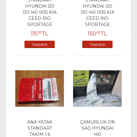
HYUNDAİ İ20
HYUNDAİ İ20
İ30 İ40 İX35 KIA
İ30 İ40 İX35 KIA
CEED RİO
CEED RİO
SPORTAGE
SPORTAGE
115
TL
150
TL
00
00
Sepete
Sepete
Ekle
Ekle
ANA YATAK
ÇAMURLUK ÖN
STANDART
SAĞ HYUNDAİ
TAKIM 1.6
İ40