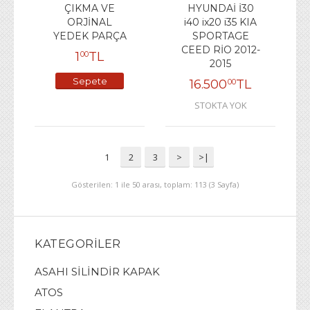
ÇIKMA VE
HYUNDAİ İ30
ORJİNAL
i40 ix20 i35 KIA
YEDEK PARÇA
SPORTAGE
CEED RİO 2012-
1
TL
00
2015
Sepete
16.500
TL
00
Ekle
STOKTA YOK
1
2
3
>
>|
Gösterilen: 1 ile 50 arası, toplam: 113 (3 Sayfa)
KATEGORILER
ASAHI SİLİNDİR KAPAK
ATOS