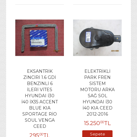
Ekle
EKSANTRİK
ELEKTRİKLİ
ZİNCİRİ 1.6 GDİ
PARK FREN
BENZİNLİ 6
SİSTEM
İLERİ VİTES
MOTORU ARKA
HYUNDAI İ30
SAĞ SOL
İ40 İX35 ACCENT
HYUNDAI İ30
BLUE KIA
İ40 KIA CEED
SPORTAGE RİO
2012-2016
SOUL VENGA
15.250
TL
00
CEED
Sepete
295
TL
00