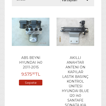
ABS BEYNİ
AKILLI
HYUNDAI İ40
ANAHTAR
2011-2015
ANTENİ ÖN
KAPILAR
9.575
TL
00
LASTİK BASINÇ
KONTROL
Sepete
ÜNİTESİ
Ekle
HYUNDAİ BLUE
İ20 İ40
SANTAFE
SONATA KIA