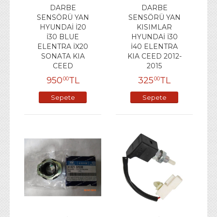
DARBE
DARBE
SENSÖRÜ YAN
SENSÖRÜ YAN
HYUNDAİ İ20
KISIMLAR
İ30 BLUE
HYUNDAİ İ30
ELENTRA İX20
İ40 ELENTRA
SONATA KIA
KIA CEED 2012-
CEED
2015
950
TL
325
TL
00
00
Sepete
Sepete
Ekle
Ekle