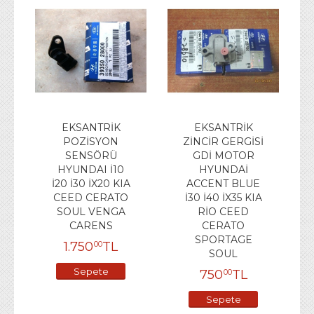
EKSANTRİK
EKSANTRİK
POZİSYON
ZİNCİR GERGİSİ
SENSÖRÜ
GDİ MOTOR
HYUNDAI İ10
HYUNDAİ
İ20 İ30 İX20 KIA
ACCENT BLUE
CEED CERATO
İ30 İ40 İX35 KIA
SOUL VENGA
RİO CEED
CARENS
CERATO
SPORTAGE
1.750
TL
00
SOUL
Sepete
750
TL
00
Ekle
Sepete