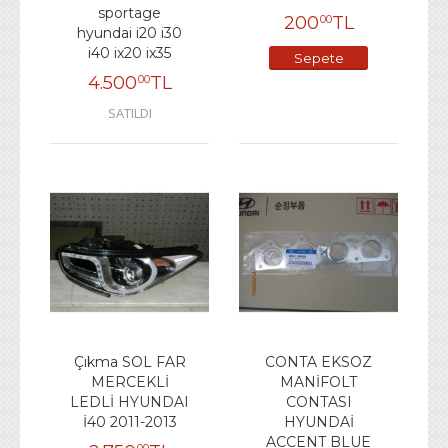
sportage
200
TL
00
hyundai i20 i30
i40 ix20 ix35
Sepete
4.500
TL
00
Ekle
SATILDI
Çıkma SOL FAR
CONTA EKSOZ
MERCEKLİ
MANİFOLT
LEDLİ HYUNDAI
CONTASI
İ40 2011-2013
HYUNDAİ
ACCENT BLUE