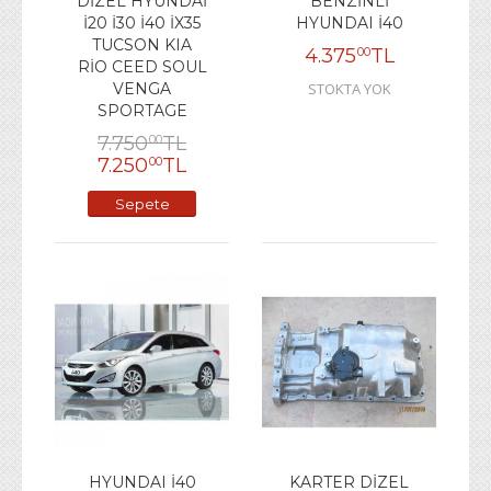
DİZEL HYUNDAİ
BENZİNLİ
İ20 İ30 İ40 İX35
HYUNDAI İ40
TUCSON KIA
4.375
TL
00
RİO CEED SOUL
VENGA
STOKTA YOK
SPORTAGE
7.750
TL
00
7.250
TL
00
Sepete
Ekle
HYUNDAI İ40
KARTER DİZEL