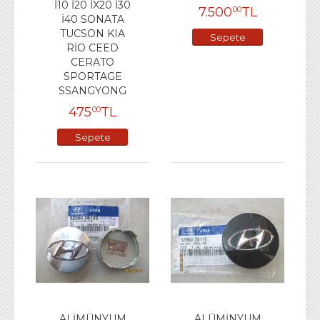
İ10 İ20 İX20 İ30
7.500
TL
00
İ40 SONATA
TUCSON KIA
Sepete
RİO CEED
Ekle
CERATO
SPORTAGE
SSANGYONG
475
TL
00
Sepete
Ekle
ALİMÜNYUM
ALÜMİNYUM