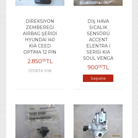
DİREKSİYON
DIŞ HAVA
ZEMBEREĞİ
SICALIK
AİRBAG ŞERİDİ
SENSÖRÜ
HYUNDAİ İ40
ACCENT
KIA CEED
ELENTRA İ
OPTİMA 12 PİN
SERİSİ KIA
SOUL VENGA
2.850
TL
00
900
TL
00
STOKTA YOK
Sepete
Ekle