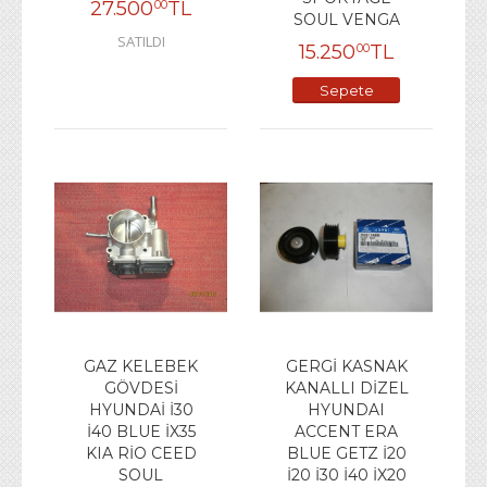
27.500
TL
00
SOUL VENGA
SATILDI
15.250
TL
00
Sepete
Ekle
GAZ KELEBEK
GERGİ KASNAK
GÖVDESİ
KANALLI DİZEL
HYUNDAİ İ30
HYUNDAI
İ40 BLUE İX35
ACCENT ERA
KIA RİO CEED
BLUE GETZ İ20
SOUL
İ20 İ30 İ40 İX20