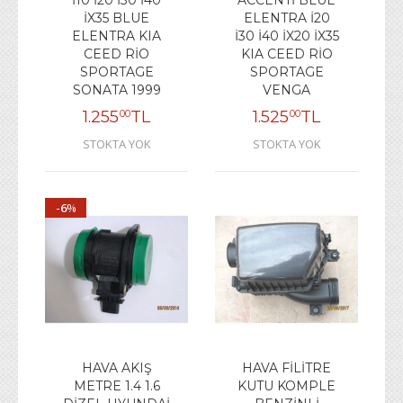
İX35 BLUE
ELENTRA İ20
ELENTRA KIA
İ30 İ40 İX20 İX35
CEED RİO
KIA CEED RİO
SPORTAGE
SPORTAGE
SONATA 1999
VENGA
1.255
TL
1.525
TL
00
00
STOKTA YOK
STOKTA YOK
6
%
HAVA AKIŞ
HAVA FİLİTRE
METRE 1.4 1.6
KUTU KOMPLE