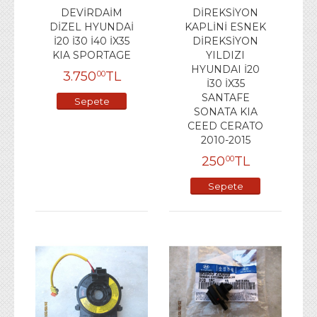
DEVİRDAİM
DİREKSİYON
DİZEL HYUNDAİ
KAPLİNİ ESNEK
İ20 İ30 İ40 İX35
DİREKSİYON
KIA SPORTAGE
YILDIZI
HYUNDAI İ20
3.750
TL
00
İ30 İX35
SANTAFE
Sepete
SONATA KIA
Ekle
CEED CERATO
2010-2015
250
TL
00
Sepete
Ekle