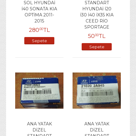
SOL HYUNDAİ
STANDART
İ40 SONATA KIA
HYUNDAİ İ20
OPTİMA 2011-
İ30 İ40 İX35 KIA
2015
CEED RİO
SPORTAGE
280
TL
00
50
TL
00
Sepete
Sepete
Ekle
Ekle
ANA YATAK
ANA YATAK
DİZEL
DİZEL
STANDART
STANDART