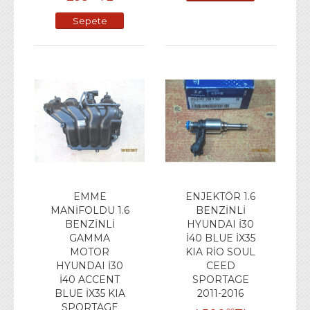
Ekle
Sepete
Ekle
EMME
ENJEKTÖR 1.6
MANİFOLDU 1.6
BENZİNLİ
BENZİNLİ
HYUNDAI İ30
GAMMA
İ40 BLUE İX35
MOTOR
KIA RİO SOUL
HYUNDAI İ30
CEED
İ40 ACCENT
SPORTAGE
BLUE İX35 KIA
2011-2016
SPORTAGE