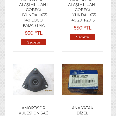
ALAŞIMLI JANT
ALAŞIMLI JANT
GÖBEĞİ
GÖBEĞİ
HYUNDAI İX35
HYUNDAİ İX35
İ40 LOGO
İ40 2011-2015
KABARTMA
850
TL
00
850
TL
00
Sepete
Sepete
Ekle
Ekle
AMORTİSÖR
ANA YATAK
KULESİ ÖN SAĞ
DİZEL