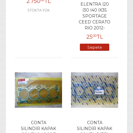
2.750
TL
00
ELENTRA İ20
STOKTA YOK
İ30 İ40 İX35
SPORTAGE
CEED CERATO
RİO 2012-
25
TL
00
Sepete
Ekle
CONTA
CONTA
SİLİNDİR KAPAK
SİLİNDİR KAPAK