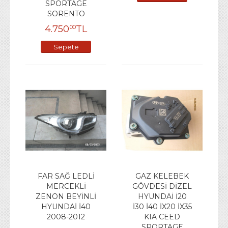
SPORTAGE
Ekle
SORENTO
4.750
TL
00
Sepete
Ekle
FAR SAĞ LEDLİ
GAZ KELEBEK
MERCEKLİ
GÖVDESİ DİZEL
ZENON BEYİNLİ
HYUNDAİ İ20
HYUNDAİ İ40
İ30 İ40 İX20 İX35
2008-2012
KIA CEED
SPORTAGE