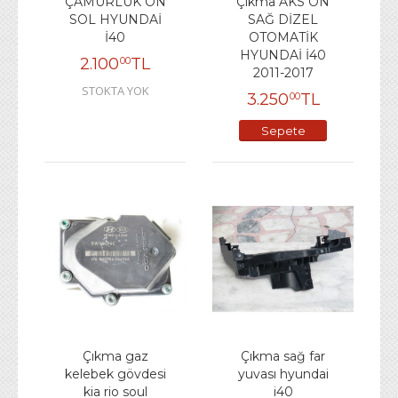
ÇAMURLUK ÖN
Çıkma AKS ÖN
SOL HYUNDAİ
SAĞ DİZEL
İ40
OTOMATİK
HYUNDAİ İ40
2.100
TL
00
2011-2017
STOKTA YOK
3.250
TL
00
Sepete
Ekle
Çıkma gaz
Çıkma sağ far
kelebek gövdesi
yuvası hyundai
kia rio soul
i40