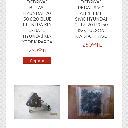
DEBRİYAJ
DEBRİYAJ
BİLYASI
PEDAL SİVİÇ
HYUNDAI İ20
ATEŞLEME
İ30 İX20 BLUE
SİVİÇ HYUNDAI
ELENTRA KIA
GETZ İ20 İ30 İ40
CERATO
İX35 TUCSON
HYUNDAİ KIA
KIA SPORTAGE
YEDEK PARÇA
1.250
TL
00
1.250
TL
00
Sepete
Ekle