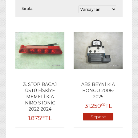
Sırala:
3. STOP BAGAJ
ABS BEYNİ KIA
ÜSTÜ FİSKİYE
BONGO 2006-
MEMELİ KIA
2025
NİRO STONİC
31.250
TL
00
2022-2024
Sepete
1.875
TL
00
Ekle