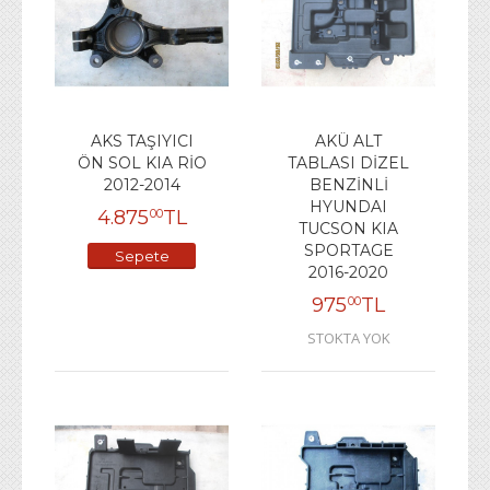
AKS TAŞIYICI
AKÜ ALT
ÖN SOL KIA RİO
TABLASI DİZEL
2012-2014
BENZİNLİ
HYUNDAI
4.875
TL
00
TUCSON KIA
SPORTAGE
Sepete
2016-2020
Ekle
975
TL
00
STOKTA YOK