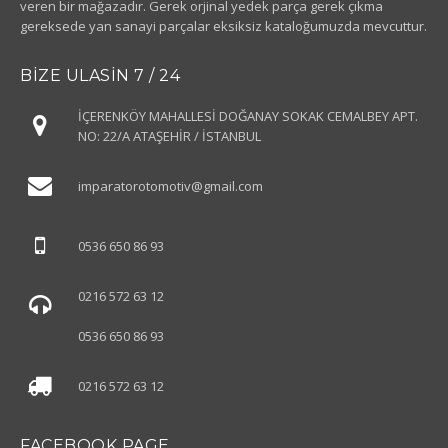
veren bir mağazadır. Gerek orjinal yedek parça gerek çıkma
gereksede yan sanayi parçalar eksiksiz kataloğumuzda mevcuttur.
BIZE ULASIN 7 / 24
İÇERENKÖY MAHALLESİ DOĞANAY SOKAK CEMALBEY APT.
NO: 22/A ATAŞEHİR / İSTANBUL
imparatorotomotiv
@gmail.com
0536 650 86 93
0216 572 63 12
0536 650 86 93
0216 572 63 12
FACEBOOK PAGE