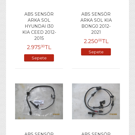
ABS SENSÖR
ABS SENSÖR
ARKA SOL
ARKA SOL KIA
HYUNDAİ İ30
BONG0 2012-
KIA CEED 2012-
2021
2015
2.250
TL
00
2.975
TL
00
Sepete
Sepete
Ekle
Ekle
ABS SENSÖR
ABS SENSÖR