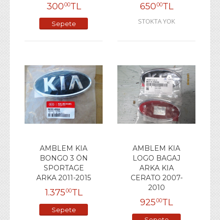
300
TL
650
TL
00
00
STOKTA YOK
Sepete
Ekle
AMBLEM KIA
AMBLEM KIA
BONGO 3 ÖN
LOGO BAGAJ
SPORTAGE
ARKA KIA
ARKA 2011-2015
CERATO 2007-
2010
1.375
TL
00
925
TL
00
Sepete
Sepete