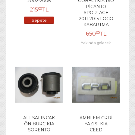
2002-2006
GÖBEĞİ KIA RİO
PİCANTO
215
TL
00
SPORTAGE
2011-2015 LOGO
Sepete
KABARTMA
Ekle
650
TL
00
Yakında gelecek
ALT SALINCAK
AMBLEM CRDİ
ÖN BURÇ KIA
YAZISI KIA
SORENTO
CEED