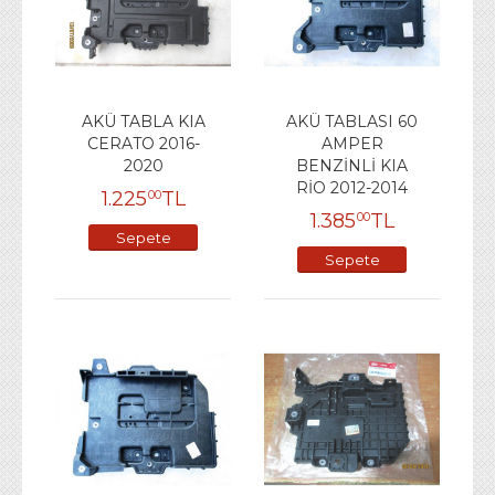
AKÜ TABLA KIA
AKÜ TABLASI 60
CERATO 2016-
AMPER
2020
BENZİNLİ KIA
RİO 2012-2014
1.225
TL
00
1.385
TL
00
Sepete
Sepete
Ekle
Ekle