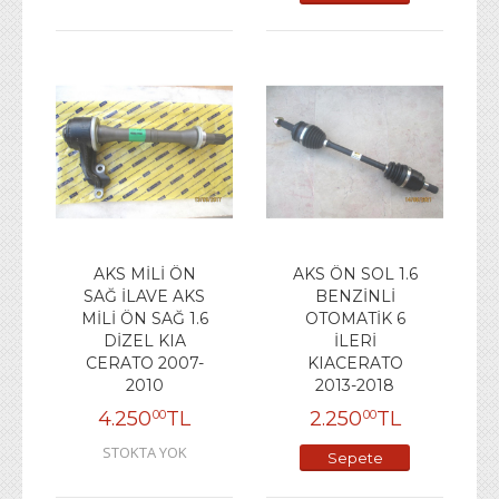
Ekle
AKS MİLİ ÖN
AKS ÖN SOL 1.6
SAĞ İLAVE AKS
BENZİNLİ
MİLİ ÖN SAĞ 1.6
OTOMATİK 6
DİZEL KIA
İLERİ
CERATO 2007-
KIACERATO
2010
2013-2018
4.250
TL
2.250
TL
00
00
STOKTA YOK
Sepete
Ekle