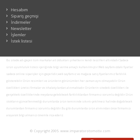
Hesabım
Sipariş geçmişi
İndirmeler
Newsletter
İşlemler
İstek listesi
Bu sitede adı geçen tüm markalar ait oldukları şirketlerin kendi tescilleri altındadır.Sadece
ürün uyumluluk listesi içeriğinde bilgi verme amaçlı kullanılmıştır.Web sayfamızdaki fiyatlar
sadece online siparişler için geçerlidir,web sayfamız ve mağaza satış fiyatlarımız farklılık
gösterebilir.Ürün resimleri ve ürünlerin görünümleri her zaman aynı olmayabilir.Ürün
özellikleri üretici firmalar ve ithalatçılardan alınmaktadır.Ürünlerin sitedeki özellikleri ile
gerçekteki özelliklerinde meydana gelebilecek farklılıklardan firmamız sorumlu değildir.Ürün
stokların güncellenmediği durumlarda ürün temininde sıkıntı çekilmesi halinde doğabilecek
durumlardan firmamız sorumlu değildir.Bu gibi durumlarda ürün alımından önce firmamızı
arayarak bilgi almanızı önemle rica ederiz
© Copyright 2005. www.imparatorotomotiv.com