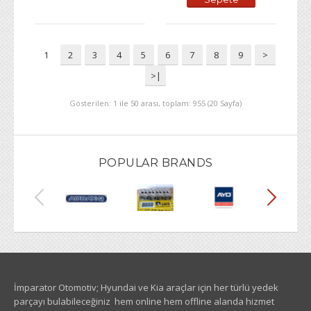
Ekle
Ekle
1
2
3
4
5
6
7
8
9
>
>|
Gösterilen: 1 ile 50 arası, toplam: 955 (20 Sayfa)
POPULAR BRANDS
İmparator Otomotiv; Hyundai ve Kia araçlar için her türlü yedek
parçayı bulabileceğiniz hem online hem offline alanda hizmet