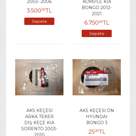
2003- 2006
KOMPLE KIA
BONGO 2012-
3.500
TL
00
2021
Sepete
6.750
TL
00
Ekle
Sepete
Ekle
AKS KEÇESİ
AKS KEÇESİ ÖN
ARKA TEKER
HYUNDAI
DIŞ KEÇE KIA
BONGO 3
SORENTO 2003-
25
TL
00
2010