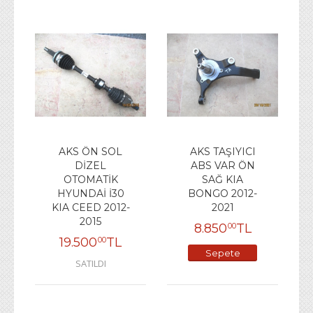
AKS ÖN SOL
AKS TAŞIYICI
DİZEL
ABS VAR ÖN
OTOMATİK
SAĞ KIA
HYUNDAİ İ30
BONGO 2012-
KIA CEED 2012-
2021
2015
8.850
TL
00
19.500
TL
00
Sepete
SATILDI
Ekle