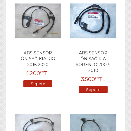
ABS SENSÖR
ABS SENSÖR
ÖN SAĞ KIA RİO
ÖN SAĞ KIA
2016-2020
SORENTO 2007-
2010
4.200
TL
00
3.500
TL
00
Sepete
Sepete
Ekle
Ekle