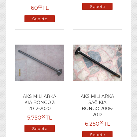
Sepete
60
TL
00
Ekle
Sepete
Ekle
AKS MİLİ ARKA
AKS MİLİ ARKA
KIA BONGO 3
SAĞ KIA
2012-2020
BONGO 2006-
2012
5.750
TL
00
6.250
TL
00
Sepete
Sepete
Ekle