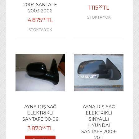
2004 SANTAFE
1.115
TL
00
2003-2006
STOKTA YOK
4.875
TL
00
STOKTA YOK
AYNA DIŞ SAĞ
AYNA DIŞ SAĞ
ELEKTRİKLİ
ELEKTRİKLİ
SANTAFE 00-06
SİNYALLİ
HYUNDAİ
3.870
TL
00
SANTAFE 2009-
2011