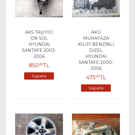
AKS TAŞIYICI
AKÜ
ÖN SOL
MUHAFAZA
HYUNDAİ
KILIFI BENZİNLİ
SANTAFE 2003-
DİZEL
2006
HYUNDAI
SANTAFE 2000-
850
TL
00
2006
Sepete
475
TL
00
Ekle
Sepete
Ekle