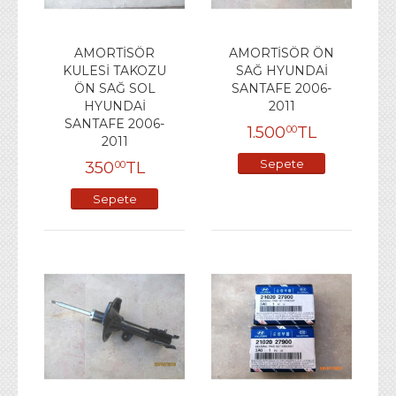
AMORTİSÖR
AMORTİSÖR ÖN
KULESİ TAKOZU
SAĞ HYUNDAİ
ÖN SAĞ SOL
SANTAFE 2006-
HYUNDAİ
2011
SANTAFE 2006-
1.500
TL
00
2011
Sepete
350
TL
00
Ekle
Sepete
Ekle