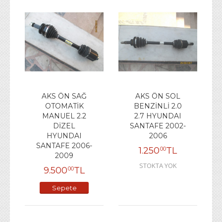
AKS ÖN SAĞ
AKS ÖN SOL
OTOMATİK
BENZİNLİ 2.0
MANUEL 2.2
2.7 HYUNDAI
DİZEL
SANTAFE 2002-
HYUNDAI
2006
SANTAFE 2006-
1.250
TL
00
2009
STOKTA YOK
9.500
TL
00
Sepete
Ekle