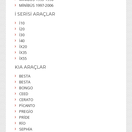
MİNİBÜS 1997-2006
İ SERİSİ ARAÇLAR
İ10
İ20
İ30
İ40
İX20
İX35
İX55
KIA ARAÇLAR
BESTA
BESTA
BONGO
CEED
CERATO
PİCANTO
PREGİO
PRİDE
RİO
SEPHİA