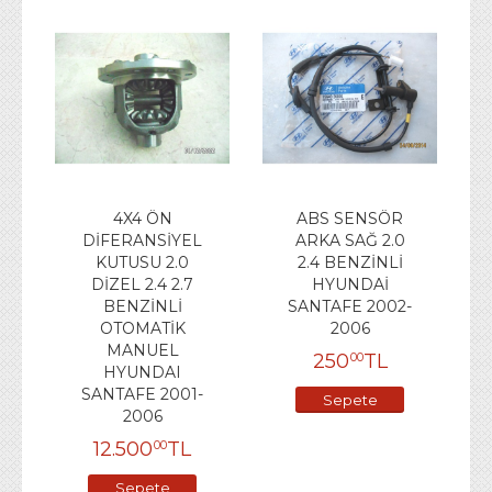
4X4 ÖN
ABS SENSÖR
DİFERANSİYEL
ARKA SAĞ 2.0
KUTUSU 2.0
2.4 BENZİNLİ
DİZEL 2.4 2.7
HYUNDAİ
BENZİNLİ
SANTAFE 2002-
OTOMATİK
2006
MANUEL
250
TL
00
HYUNDAI
SANTAFE 2001-
Sepete
2006
Ekle
12.500
TL
00
Sepete