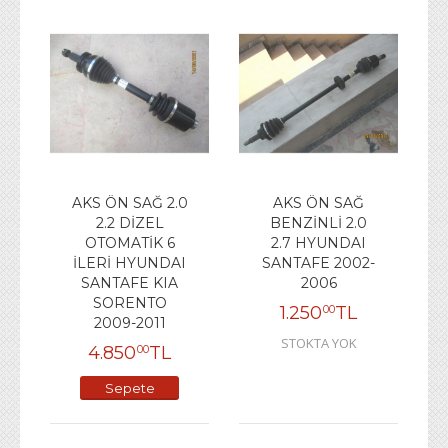
AKS ÖN SAĞ 2.0
AKS ÖN SAĞ
2.2 DİZEL
BENZİNLİ 2.0
OTOMATİK 6
2.7 HYUNDAI
İLERİ HYUNDAI
SANTAFE 2002-
SANTAFE KIA
2006
SORENTO
1.250
TL
00
2009-2011
STOKTA YOK
4.850
TL
00
Sepete
Ekle