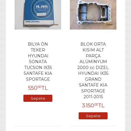
BİLYA ÖN
BLOK ORTA
TEKER
KISIM ALT
HYUNDAİ
PARÇA
SONATA
ALÜMİNYUM
TUCSON İX35
2000 cc DİZEL
SANTAFE KIA
HYUNDAI İX35
SPORTAGE
GRAND
SANTAFE KIA
550
TL
00
SPORTAGE
2011-2015
Sepete
3.150
TL
00
Ekle
Sepete
Ekle