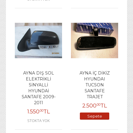
AYNA DIŞ SOL
AYNA İÇ DİKİZ
ELEKTRİKLİ
HYUNDAI
SİNYALLİ
TUCSON
HYUNDAİ
SANTAFE
SANTAFE 2009-
TRAJET
2011
2.500
TL
00
1.550
TL
00
Sepete
STOKTA YOK
Ekle