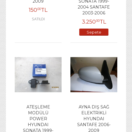
2009
SONATA 1999-
2004 SANTAFE
150
TL
00
2003-2006
SATILDI
3.250
TL
00
Sepete
Ekle
ATEŞLEME
AYNA DIŞ SAĞ
MODÜLÜ
ELEKTRİKLİ
POWER
HYUNDAI
HYUNDAI
SANTAFE 2006-
SONATA 1999-
2009