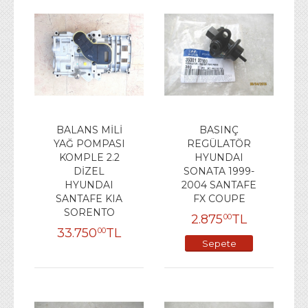
BALANS MİLİ
BASINÇ
YAĞ POMPASI
REGÜLATÖR
KOMPLE 2.2
HYUNDAI
DİZEL
SONATA 1999-
HYUNDAI
2004 SANTAFE
SANTAFE KIA
FX COUPE
SORENTO
2.875
TL
00
33.750
TL
00
Sepete
Ekle