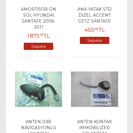
AMORTİSÖR ÖN
ANA YATAK STD
SOL HYUNDAİ
DİZEL ACCENT
SANTAFE 2006-
GETZ SANTAFE
2011
450
TL
00
1.875
TL
00
Sepete
Sepete
Ekle
Ekle
ANTEN DİBİ
ANTEN KONTAK
NAVİGASYONLU
İMMOBİLİZER