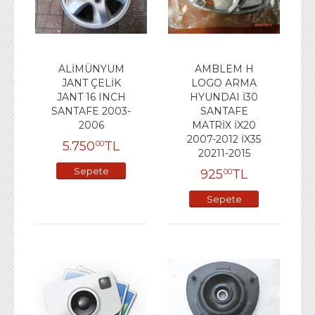
ALİMÜNYUM
AMBLEM H
JANT ÇELİK
LOGO ARMA
JANT 16 INCH
HYUNDAI İ30
SANTAFE 2003-
SANTAFE
2006
MATRİX İX20
2007-2012 İX35
5.750
TL
00
20211-2015
Sepete
925
TL
00
Ekle
Sepete
Ekle