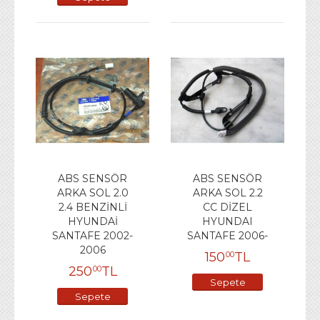
Ekle
ABS SENSÖR
ABS SENSÖR
ARKA SOL 2.0
ARKA SOL 2.2
2.4 BENZİNLİ
CC DİZEL
HYUNDAİ
HYUNDAI
SANTAFE 2002-
SANTAFE 2006-
2006
150
TL
00
250
TL
00
Sepete
Sepete
Ekle
Ekle