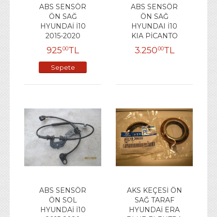
ABS SENSÖR
ABS SENSÖR
ÖN SAĞ
ÖN SAĞ
HYUNDAİ İ10
HYUNDAI İ10
2015-2020
KIA PİCANTO
925
TL
3.250
TL
00
00
Sepete
Ekle
ABS SENSÖR
AKS KEÇESİ ÖN
ÖN SOL
SAĞ TARAF
HYUNDAİ İ10
HYUNDAİ ERA