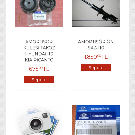
AMORTİSÖR
AMORTİSÖR ÖN
KULESİ TAKOZ
SAĞ İ10
HYUNDAİ İ10
1.850
TL
00
KIA PİCANTO
Sepete
675
TL
00
Ekle
Sepete
Ekle