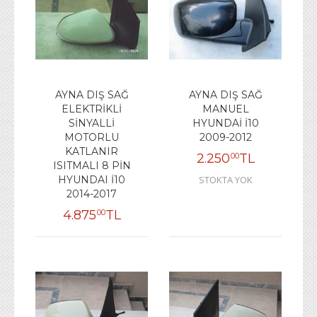
AYNA DIŞ SAĞ
AYNA DIŞ SAĞ
ELEKTRİKLİ
MANUEL
SİNYALLİ
HYUNDAİ İ10
MOTORLU
2009-2012
KATLANIR
2.250
TL
00
ISITMALI 8 PİN
HYUNDAI İ10
STOKTA YOK
2014-2017
4.875
TL
00