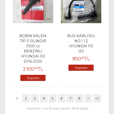
BOBİN KALEM
BUJİ KABLOSU
TİP 3 SİLİNDİR
NO.1 1.2
1000 cc
HYUNDAİ İ10
BENZİNLİ
İ20
HYUNDAİ İ10
850
TL
00
2016-2020
Sepete
2.100
TL
00
Ekle
Sepete
Ekle
1
2
3
4
5
6
7
8
>
>|
Gösterilen: 1 ile 50 arası, toplam: 362 (8 Sayfa)