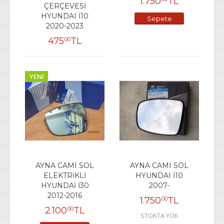
1.750
TL
ÇERÇEVESİ
HYUNDAI İ10
Sepete
2020-2023
Ekle
475
TL
00
YENI
AYNA CAMI SOL
AYNA CAMI SOL
ELEKTRİKLİ
HYUNDAI İ10
HYUNDAİ İ30
2007-
2012-2016
1.750
TL
00
2.100
TL
00
STOKTA YOK