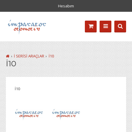
Hesabım
İ SERİSİ ARAÇLAR
İ10
İ10
İ10