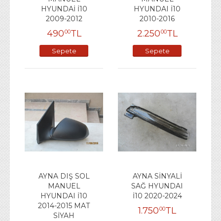
HYUNDAİ İ10
HYUNDAI İ10
2009-2012
2010-2016
490
TL
2.250
TL
00
00
Sepete
Sepete
Ekle
Ekle
AYNA DIŞ SOL
AYNA SİNYALİ
MANUEL
SAĞ HYUNDAI
HYUNDAI İ10
İ10 2020-2024
2014-2015 MAT
1.750
TL
00
SİYAH