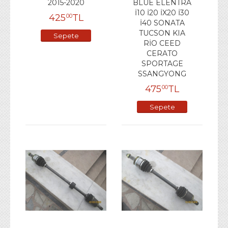
2015-2020
BLUE ELENTRA
İ10 İ20 İX20 İ30
425
TL
00
İ40 SONATA
TUCSON KIA
Sepete
RİO CEED
Ekle
CERATO
SPORTAGE
SSANGYONG
475
TL
00
Sepete
Ekle