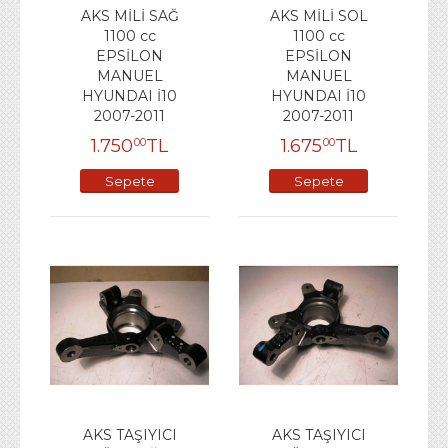
AKS MİLİ SAĞ
AKS MİLİ SOL
1100 cc
1100 cc
EPSİLON
EPSİLON
MANUEL
MANUEL
HYUNDAI İ10
HYUNDAI İ10
2007-2011
2007-2011
1.750
TL
1.675
TL
00
00
Sepete
Sepete
Ekle
Ekle
AKS TAŞIYICI
AKS TAŞIYICI