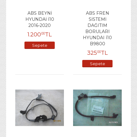
ABS BEYNİ
ABS FREN
HYUNDAİ İ10
SİSTEMİ
2016-2020
DAĞITIM
BORULARI
1.200
TL
00
HYUNDAI İ10
B9800
Sepete
325
TL
00
Ekle
Sepete
Ekle