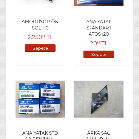
AMORTİSÖR ÖN
ANA YATAK
SOL İ10
STANDART
ATOS İ20
2.250
TL
00
20
TL
00
Sepete
Sepete
Ekle
Ekle
ANA YATAK STD
ARKA SAĞ