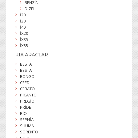
BENZİNLİ
DİZEL
İ20
İ30
İ40
İX20
İX35
İX55
KIA ARAÇLAR
BESTA
BESTA
BONGO
CEED
CERATO
PİCANTO
PREGİO
PRİDE
RİO
SEPHİA
SHUMA
SORENTO
SOUL