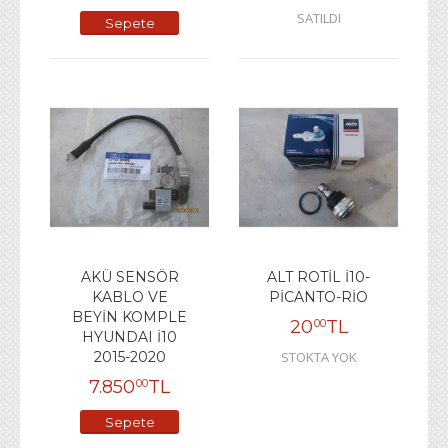
SATILDI
Sepete
Ekle
AKÜ SENSÖR
ALT ROTİL İ10-
KABLO VE
PİCANTO-RİO
BEYİN KOMPLE
20
TL
00
HYUNDAI İ10
2015-2020
STOKTA YOK
7.850
TL
00
Sepete
Ekle