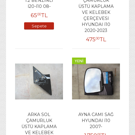
1.2 BENZİNLİ
ÇAMURLUK
İ20-İ10 08-
ÜSTÜ KAPLAMA
VE KELEBEK
65
TL
00
ÇERÇEVESİ
HYUNDAI İ10
Sepete
2020-2023
Ekle
475
TL
00
YENI
ARKA SOL
AYNA CAMI SAĞ
ÇAMURLUK
HYUNDAI İ10
ÜSTÜ KAPLAMA
2007-
VE KELEBEK
00