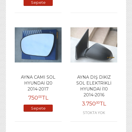
Sepete
Ekle
AYNA CAMI SOL
AYNA DIŞ DİKİZ
HYUNDAİ İ20
SOL ELEKTRİKLİ
2014-2017
HYUNDAİ İ10
2014-2016
750
TL
00
3.750
TL
00
Sepete
STOKTA YOK
Ekle