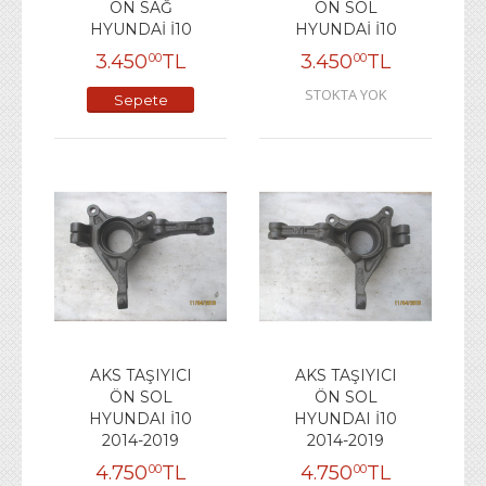
ÖN SAĞ
ÖN SOL
HYUNDAİ İ10
HYUNDAİ İ10
3.450
TL
3.450
TL
00
00
STOKTA YOK
Sepete
Ekle
AKS TAŞIYICI
AKS TAŞIYICI
ÖN SOL
ÖN SOL
HYUNDAI İ10
HYUNDAI İ10
2014-2019
2014-2019
4.750
TL
4.750
TL
00
00