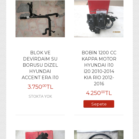
BLOK VE
BOBİN 1200 CC
DEVİRDAİM SU
KAPPA MOTOR
BORUSU DİZEL
HYUNDAI İ10
HYUNDAI
İ20 2010-2014
ACCENT ERA İ10
KIA RİO 2012-
2016
3.750
TL
00
4.250
TL
00
STOKTA YOK
Sepete
Ekle