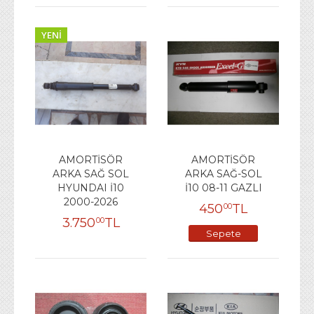
YENI
AMORTİSÖR
AMORTİSÖR
ARKA SAĞ SOL
ARKA SAĞ-SOL
HYUNDAI İ10
İ10 08-11 GAZLI
2000-2026
450
TL
00
3.750
TL
00
Sepete
Ekle