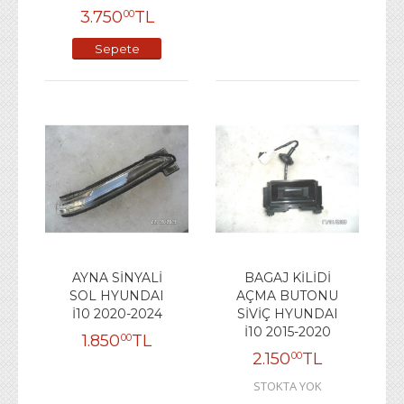
3.750
TL
00
Sepete
Ekle
AYNA SİNYALİ
BAGAJ KİLİDİ
SOL HYUNDAI
AÇMA BUTONU
İ10 2020-2024
SİVİÇ HYUNDAI
İ10 2015-2020
1.850
TL
00
2.150
TL
00
STOKTA YOK