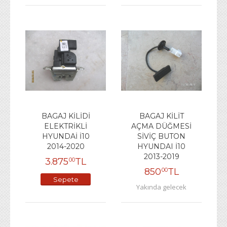
BAGAJ KİLİDİ
BAGAJ KİLİT
ELEKTRİKLİ
AÇMA DÜĞMESİ
HYUNDAİ İ10
SİVİÇ BUTON
2014-2020
HYUNDAI İ10
2013-2019
3.875
TL
00
850
TL
00
Sepete
Yakında gelecek
Ekle