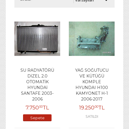
SU RADYATÖRÜ
YAĞ SOĞUTUCU
DİZEL 2.0
VE KÜTÜĞÜ
OTOMATİK
KOMPLE
HYUNDAİ
HYUNDAI H100
SANTAFE 2003-
KAMYONET H-1
2006
2006-2017
7.750
TL
19.250
TL
00
00
SATILDI
Sepete
Ekle