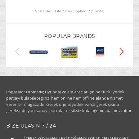
Gösterilen: 1 ile 2 arası, toplam: 2 (1 Sayfa)
POPULAR BRANDS
İmparator Otomotiv; Hyundai ve Kia araçlar için her türlü yedek
parçayı bulabileceğiniz hem online hem offline alanda hizmet
veren bir mağazadır. Gerek orjinal yedek parça gerek çıkma
gereksede yan sanayi parçalar eksiksiz kataloğumuzda mevcuttur.
BIZE ULASIN 7 / 24
İÇERENKÖY MAHALLESİ DOĞANAY SOKAK CEMALBEY APT.