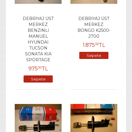
DEBRİYAJ ÜST
DEBRİYAJ ÜST
MERKEZ
MERKEZ
BENZİNLİ
BONGO K2500-
MANUEL
2700
HYUNDAI
1.875
TL
00
TUCSON
SONATA KIA
Sepete
SPORTAGE
Ekle
975
TL
00
Sepete
Ekle