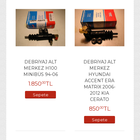
DEBRİYAJ ALT
DEBRİYAJ ALT
MERKEZ H100
MERKEZ
MİNİBÜS 94-06
HYUNDAI
ACCENT ERA
1.850
TL
00
MATRİX 2006-
2012 KIA
Sepete
CERATO
Ekle
850
TL
00
Sepete
Ekle