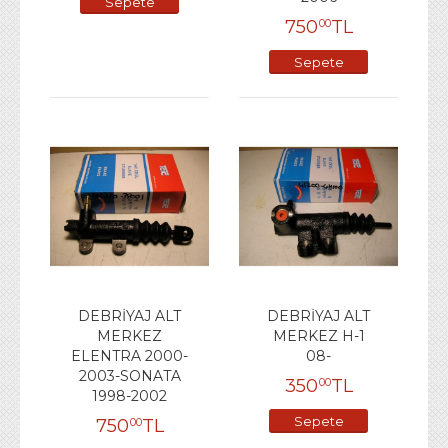
Sepete
750
TL
00
Ekle
Sepete
Ekle
DEBRİYAJ ALT
DEBRİYAJ ALT
MERKEZ
MERKEZ H-1
ELENTRA 2000-
08-
2003-SONATA
350
TL
00
1998-2002
Sepete
750
TL
00
Ekle