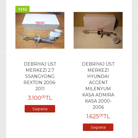
YENI
DEBRİYAJ ÜST
DEBRİYAJ ÜST
MERKEZİ 2.7
MERKEZİ
SSANGYONG
HYUNDAI
REXTON 2006-
ACCENT
2011
MİLENYUM
KASA ADMİRA
3.100
TL
00
KASA 2000-
2006
Sepete
1.625
TL
00
Ekle
Sepete
Ekle