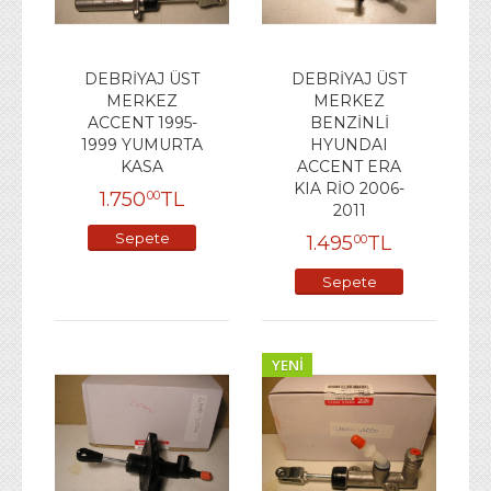
DEBRİYAJ ÜST
DEBRİYAJ ÜST
MERKEZ
MERKEZ
ACCENT 1995-
BENZİNLİ
1999 YUMURTA
HYUNDAI
KASA
ACCENT ERA
KIA RİO 2006-
1.750
TL
00
2011
Sepete
1.495
TL
00
Ekle
Sepete
Ekle
YENI